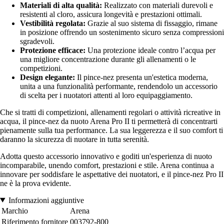
Materiali di alta qualità:
Realizzato con materiali durevoli e
resistenti al cloro, assicura longevità e prestazioni ottimali.
Vestibilità regolata:
Grazie al suo sistema di fissaggio, rimane
in posizione offrendo un sostenimento sicuro senza compressioni
sgradevoli.
Protezione efficace:
Una protezione ideale contro l’acqua per
una migliore concentrazione durante gli allenamenti o le
competizioni.
Design elegante:
Il pince-nez presenta un'estetica moderna,
unita a una funzionalità performante, rendendolo un accessorio
di scelta per i nuotatori attenti al loro equipaggiamento.
Che si tratti di competizioni, allenamenti regolari o attività ricreative in
acqua, il pince-nez da nuoto Arena Pro II ti permetterà di concentrarti
pienamente sulla tua performance. La sua leggerezza e il suo comfort ti
daranno la sicurezza di nuotare in tutta serenità.
Adotta questo accessorio innovativo e goditi un'esperienza di nuoto
incomparabile, unendo comfort, prestazioni e stile. Arena continua a
innovare per soddisfare le aspettative dei nuotatori, e il pince-nez Pro II
ne è la prova evidente.
Informazioni aggiuntive
Marchio
Arena
Riferimento fornitore
003792-800