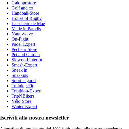
Galoppostore
Golf and co
Handball-Store
House of Rugby
La sellerie de Maé
Made in Paradis
Nauti-wave
On-Fight
Padel-Expert
Pecheur-Store
Pet and Garden
Slowood Interior
Smash-Expert
Sneak'In
Sneakids
Sport is good
Training-Fit
Triathlon-Expert
TripNBikers
Vélo-Store
Winter-Expert
Iscriviti alla nostra newsletter
Approfitta di uno sconto del 10% iscrivendoti alla nostra newsletter