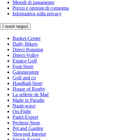
Metodi di pagamento
Prezzi e opzioni di consegna
Informativa sulla privacy
I nostri negozi
Basket-Center
Daily Bikers
Direct Running
Direct-Volley
Espace Golf
Foot-Store
Galoppostore
Golf and co
Handball-Store
House of Rugby
La sellerie de Maé
Made in Paradis
Nauti-wave
On-Fight
Padel-Expert
Pecheur-Store
Pet and Garden
Slowood Interior
Smash-Expert