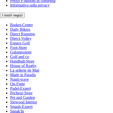
Prezzi e opzioni di consegna
Informativa sulla privacy
I nostri negozi
Basket-Center
Daily Bikers
Direct Running
Direct-Volley
Espace Golf
Foot-Store
Galoppostore
Golf and co
Handball-Store
House of Rugby
La sellerie de Maé
Made in Paradis
Nauti-wave
On-Fight
Padel-Expert
Pecheur-Store
Pet and Garden
Slowood Interior
Smash-Expert
Sneak'In