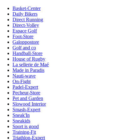
Basket-Center
Daily Bikers
Direct Running
Direct-Volley
Espace Golf
Foot-Store
Galoppostore
Golf and co
Handball-Store
House of Rugby
La sellerie de Maé
Made in Paradis
Nauti-wave
On-Fight
Padel-Expert
Pecheur-Store
Pet and Garden
Slowood Interior
Smash-Expert
Sneak'In
Sneakids
Sport is good
Training-Fit
Triathlon-Expert