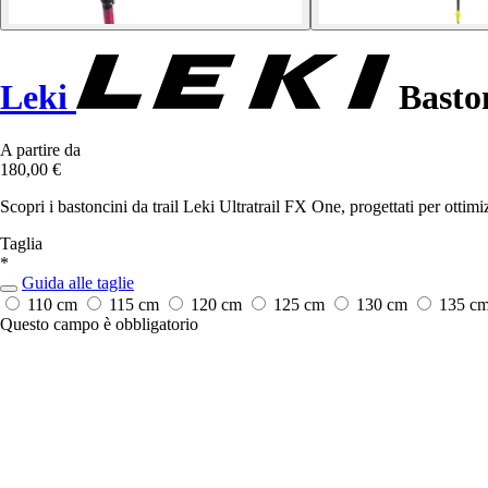
Leki
Baston
A partire da
180,00 €
Scopri i bastoncini da trail Leki Ultratrail FX One, progettati per ottimi
Taglia
*
Guida alle taglie
110 cm
115 cm
120 cm
125 cm
130 cm
135 c
Questo campo è obbligatorio