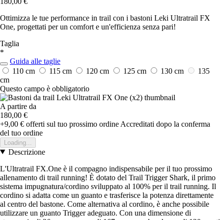
180,00 €
Ottimizza le tue performance in trail con i bastoni Leki Ultratrail FX
One, progettati per un comfort e un'efficienza senza pari!
Taglia
*
Guida alle taglie
110 cm
115 cm
120 cm
125 cm
130 cm
135
cm
Questo campo è obbligatorio
A partire da
180,00 €
+9,00 €
offerti sul tuo prossimo ordine
Accreditati dopo la conferma
del tuo ordine
Loading...
Descrizione
L'Ultratrail FX.One è il compagno indispensabile per il tuo prossimo
allenamento di trail running! È dotato del Trail Trigger Shark, il primo
sistema impugnatura/cordino sviluppato al 100% per il trail running. Il
cordino si adatta come un guanto e trasferisce la potenza direttamente
al centro del bastone. Come alternativa al cordino, è anche possibile
utilizzare un guanto Trigger adeguato. Con una dimensione di