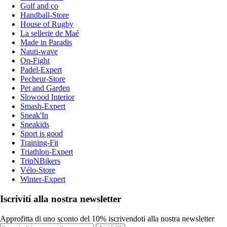
Golf and co
Handball-Store
House of Rugby
La sellerie de Maé
Made in Paradis
Nauti-wave
On-Fight
Padel-Expert
Pecheur-Store
Pet and Garden
Slowood Interior
Smash-Expert
Sneak'In
Sneakids
Sport is good
Training-Fit
Triathlon-Expert
TripNBikers
Vélo-Store
Winter-Expert
Iscriviti alla nostra newsletter
Approfitta di uno sconto del 10% iscrivendoti alla nostra newsletter