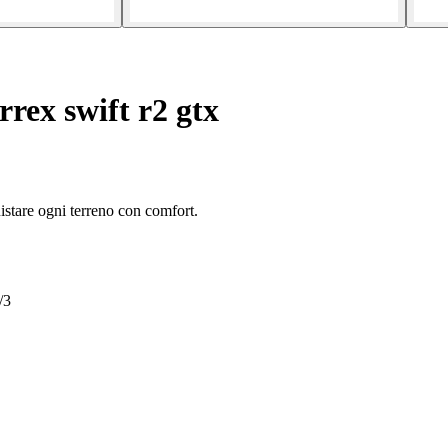
rex swift r2 gtx
uistare ogni terreno con comfort.
/3