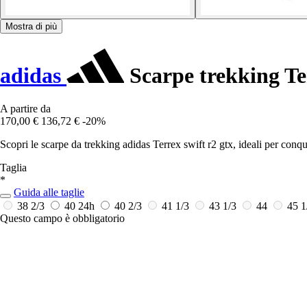
Mostra di più
adidas
Scarpe trekking Ter
A partire da
170,00 €
136,72 €
-20%
Scopri le scarpe da trekking adidas Terrex swift r2 gtx, ideali per conq
Taglia
*
Guida alle taglie
38 2/3
40
24h
40 2/3
41 1/3
43 1/3
44
45 1
Questo campo è obbligatorio