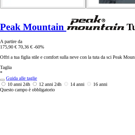
Peak Mountain
Tu
A partire da
175,90 €
70,36 €
-60%
Offri a tua figlia stile e comfort sulla neve con la tuta da sci Peak Mou
Taglia
*
Guida alle taglie
10 anni
24h
12 anni
24h
14 anni
16 anni
Questo campo è obbligatorio