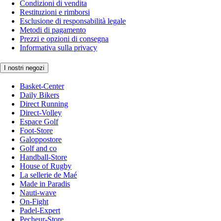
Condizioni di vendita
Restituzioni e rimborsi
Esclusione di responsabilità legale
Metodi di pagamento
Prezzi e opzioni di consegna
Informativa sulla privacy
I nostri negozi
Basket-Center
Daily Bikers
Direct Running
Direct-Volley
Espace Golf
Foot-Store
Galoppostore
Golf and co
Handball-Store
House of Rugby
La sellerie de Maé
Made in Paradis
Nauti-wave
On-Fight
Padel-Expert
Pecheur-Store