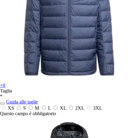
+0
Taglia
*
Guida alle taglie
XS
S
M
L
XL
2XL
3XL
Questo campo è obbligatorio