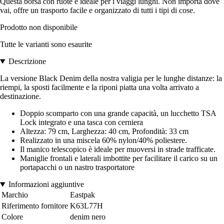
Questa borsa con ruote è ideale per i viaggi lunghi. Non importa dove
vai, offre un trasporto facile e organizzato di tutti i tipi di cose.
Prodotto non disponibile
Tutte le varianti sono esaurite
Descrizione
La versione Black Denim della nostra valigia per le lunghe distanze: la
riempi, la sposti facilmente e la riponi piatta una volta arrivato a
destinazione.
Doppio scomparto con una grande capacità, un lucchetto TSA
Lock integrato e una tasca con cerniera
Altezza: 79 cm, Larghezza: 40 cm, Profondità: 33 cm
Realizzato in una miscela 60% nylon/40% poliestere.
Il manico telescopico è ideale per muoversi in strade trafficate.
Maniglie frontali e laterali imbottite per facilitare il carico su un
portapacchi o un nastro trasportatore
Informazioni aggiuntive
Marchio
Eastpak
Riferimento fornitore
K63L77H
Colore
denim nero