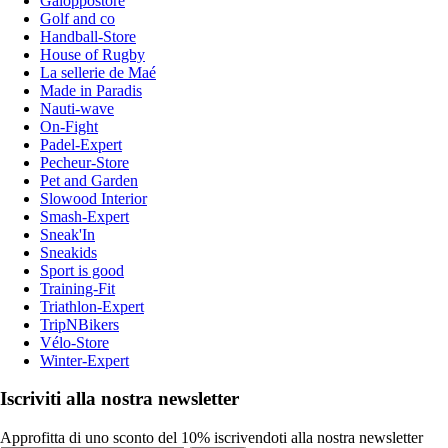
Galoppostore
Golf and co
Handball-Store
House of Rugby
La sellerie de Maé
Made in Paradis
Nauti-wave
On-Fight
Padel-Expert
Pecheur-Store
Pet and Garden
Slowood Interior
Smash-Expert
Sneak'In
Sneakids
Sport is good
Training-Fit
Triathlon-Expert
TripNBikers
Vélo-Store
Winter-Expert
Iscriviti alla nostra newsletter
Approfitta di uno sconto del 10% iscrivendoti alla nostra newsletter