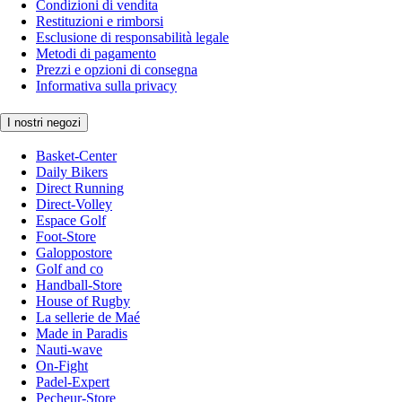
Condizioni di vendita
Restituzioni e rimborsi
Esclusione di responsabilità legale
Metodi di pagamento
Prezzi e opzioni di consegna
Informativa sulla privacy
I nostri negozi
Basket-Center
Daily Bikers
Direct Running
Direct-Volley
Espace Golf
Foot-Store
Galoppostore
Golf and co
Handball-Store
House of Rugby
La sellerie de Maé
Made in Paradis
Nauti-wave
On-Fight
Padel-Expert
Pecheur-Store