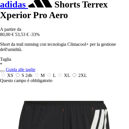
adidas
Shorts Terrex
Xperior Pro Aero
A partire da
80,00 €
53,53 €
-33%
Short da trail running con tecnologia Climacool+ per la gestione
dell'umidità.
Taglia
*
Guida alle taglie
XS
S
24h
M
L
XL
2XL
Questo campo è obbligatorio