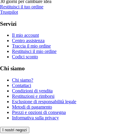
30 giorni per cambiare idea
Restituisci il tuo ordine
Trustpilot
Servizi
Il mio account
Centro assistenza
Traccia il mio ordine
Restituisci il mio ordine
Codici sconto
Chi siamo
Chi siamo?
Contattaci
Condizioni di vendita
Restituzioni e rimborsi
Esclusione di responsabilità legale
Metodi di pagamento
Prezzi e opzioni di consegna
Informativa sulla privacy
I nostri negozi