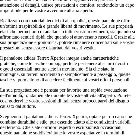
attenzione ai dettagli, unisce prestazioni e comfort, rendendolo un capo
imperdibile per le vostre avventure all'aria aperta.
Realizzato con materiali tecnici di alta qualità, questo pantalone offre
un'ottima traspirabilità e grande libertà di movimento. Le sue proprietà
elastiche permettono di adattarsi a tutti i vostri movimenti, sia quando si
affrontano sentieri ripidi che quando si attraversano ruscelli. Grazie alla
sua progettazione ergonomica, potrete rimanere concentrati sulle vostre
prestazioni senza essere disturbati dai vostri vestiti.
Il pantalone adidas Terrex Xperior integra anche caratteristiche
pratiche, come le tasche con zip, perfette per tenere al sicuro i vostri
oggetti essenziali mentre siete in movimento. Sia che siate in
montagna, su terreni accidentati o semplicemente a passeggio, queste
tasche vi permettono di accedere facilmente ai vostri effetti personali.
La sua progettazione è pensata per favorire una rapida evacuazione
dell'umidità, fondamentale durante le vostre attività all'aperto. Potrete
così godervi le vostre sessioni di trail senza preoccuparvi del disagio
causato dal sudore.
Scegliendo il pantalone adidas Terrex Xperior, optate per un capo che
combina durabilità e stile, pur essendo adatto alle condizioni variabili
del terreno. Che siate corridori esperti o escursionisti occasionali,
questo pantalone soddisferà tutte le vostre aspettative in termini di