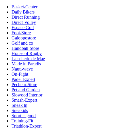
Basket-Center
Daily Bikers
Direct Running
Direct-Volley
Espace Golf
Foot-Store
Galoppostore
Golf and co
Handball-Store
House of Rugby
La sellerie de Maé
Made in Paradis
Nauti-wave
On-Fight
Padel-Expert
Pecheur-Store
Pet and Garden
Slowood Interior
Smash-Expert
Sneak'In
Sneakids
Sport is good
Training-Fit
Triathlon-Expert