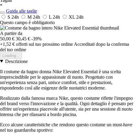
Taglia
*
Guida alle taglie
S
24h
M
24h
L
24h
XL
24h
Questo campo è obbligatorio
A partire da
50,00 €
30,45 €
-39%
+1,52 €
offerti sul tuo prossimo ordine
Accreditati dopo la conferma
del tuo ordine
Loading...
Descrizione
Il costume da bagno donna Nike Elevated Essential è una scelta
imprescindibile per le appassionate di nuoto. Progettato con
un'esperienza senza pari, unisce comfort, stile e prestazioni,
rispondendo così alle esigenze delle nuotatrici moderne.
Realizzato dalla famosa marca Nike, questo costume riflette l'impegno
del brand verso l'innovazione e la qualità. Ogni dettaglio è pensato per
offrire un'esperienza piacevole all'utente, sia per una sessione di nuoto
intensa che per rilassarsi a bordo piscina.
Ecco alcune caratteristiche che rendono questo costume un must-have
nel tuo guardaroba sportivo: