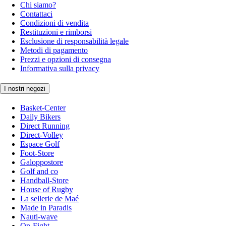
Chi siamo?
Contattaci
Condizioni di vendita
Restituzioni e rimborsi
Esclusione di responsabilità legale
Metodi di pagamento
Prezzi e opzioni di consegna
Informativa sulla privacy
I nostri negozi
Basket-Center
Daily Bikers
Direct Running
Direct-Volley
Espace Golf
Foot-Store
Galoppostore
Golf and co
Handball-Store
House of Rugby
La sellerie de Maé
Made in Paradis
Nauti-wave
On-Fight