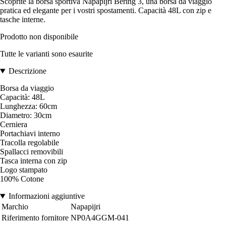
Scoprite la borsa sportiva Napapijri Bering 3, una borsa da viaggio
pratica ed elegante per i vostri spostamenti. Capacità 48L con zip e
tasche interne.
Prodotto non disponibile
Tutte le varianti sono esaurite
Descrizione
Borsa da viaggio
Capacità: 48L
Lunghezza: 60cm
Diametro: 30cm
Cerniera
Portachiavi interno
Tracolla regolabile
Spallacci removibili
Tasca interna con zip
Logo stampato
100% Cotone
Informazioni aggiuntive
Marchio
Napapijri
Riferimento fornitore
NP0A4GGM-041