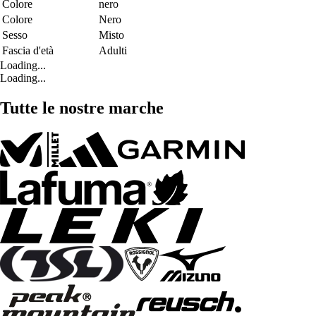
Colore
nero
Colore
Nero
Sesso
Misto
Fascia d'età
Adulti
Loading...
Loading...
Tutte le nostre marche