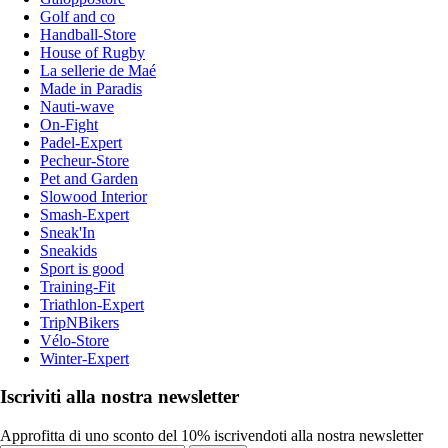
Golf and co
Handball-Store
House of Rugby
La sellerie de Maé
Made in Paradis
Nauti-wave
On-Fight
Padel-Expert
Pecheur-Store
Pet and Garden
Slowood Interior
Smash-Expert
Sneak'In
Sneakids
Sport is good
Training-Fit
Triathlon-Expert
TripNBikers
Vélo-Store
Winter-Expert
Iscriviti alla nostra newsletter
Approfitta di uno sconto del 10% iscrivendoti alla nostra newsletter