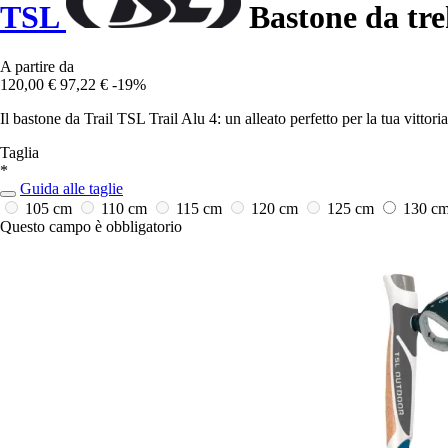
TSL
Bastone da tre
A partire da
120,00 €
97,22 €
-19%
Il bastone da Trail TSL Trail Alu 4: un alleato perfetto per la tua vittoria
Taglia
*
Guida alle taglie
105 cm
110 cm
115 cm
120 cm
125 cm
130 c
Questo campo è obbligatorio