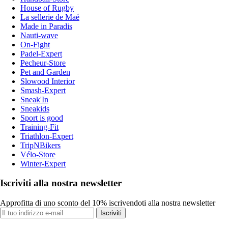
House of Rugby
La sellerie de Maé
Made in Paradis
Nauti-wave
On-Fight
Padel-Expert
Pecheur-Store
Pet and Garden
Slowood Interior
Smash-Expert
Sneak'In
Sneakids
Sport is good
Training-Fit
Triathlon-Expert
TripNBikers
Vélo-Store
Winter-Expert
Iscriviti alla nostra newsletter
Approfitta di uno sconto del 10% iscrivendoti alla nostra newsletter
Iscriviti