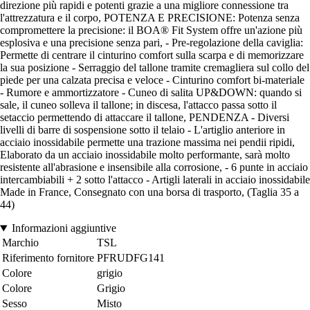
direzione più rapidi e potenti grazie a una migliore connessione tra
l'attrezzatura e il corpo, POTENZA E PRECISIONE: Potenza senza
compromettere la precisione: il BOA® Fit System offre un'azione più
esplosiva e una precisione senza pari, - Pre-regolazione della caviglia:
Permette di centrare il cinturino comfort sulla scarpa e di memorizzare
la sua posizione - Serraggio del tallone tramite cremagliera sul collo del
piede per una calzata precisa e veloce - Cinturino comfort bi-materiale
- Rumore e ammortizzatore - Cuneo di salita UP&DOWN: quando si
sale, il cuneo solleva il tallone; in discesa, l'attacco passa sotto il
setaccio permettendo di attaccare il tallone, PENDENZA - Diversi
livelli di barre di sospensione sotto il telaio - L'artiglio anteriore in
acciaio inossidabile permette una trazione massima nei pendii ripidi,
Elaborato da un acciaio inossidabile molto performante, sarà molto
resistente all'abrasione e insensibile alla corrosione, - 6 punte in acciaio
intercambiabili + 2 sotto l'attacco - Artigli laterali in acciaio inossidabile
Made in France, Consegnato con una borsa di trasporto, (Taglia 35 a
44)
Informazioni aggiuntive
Marchio
TSL
Riferimento fornitore
PFRUDFG141
Colore
grigio
Colore
Grigio
Sesso
Misto