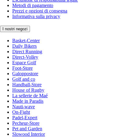
Metodi di pagamento
Prezzi e opzioni di consegna
Informativa sulla privacy
I nostri negozi
Basket-Center
Daily Bikers
Direct Running
Direct-Volley
Espace Golf
Foot-Store
Galoppostore
Golf and co
Handball-Store
House of Rugby
La sellerie de Maé
Made in Paradis
Nauti-wave
On-Fight
Padel-Expert
Pecheur-Store
Pet and Garden
Slowood Interior