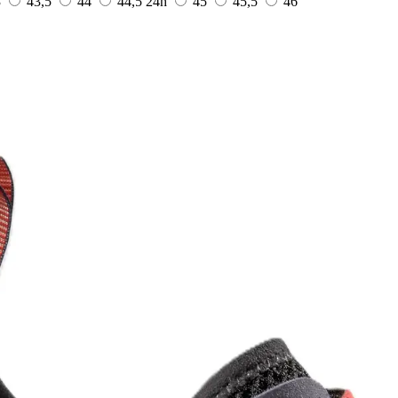
3
43,5
44
44,5
24h
45
45,5
46