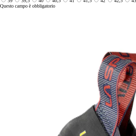
39
39,5
40
40,5
41
41,5
42
42,5
4
Questo campo è obbligatorio