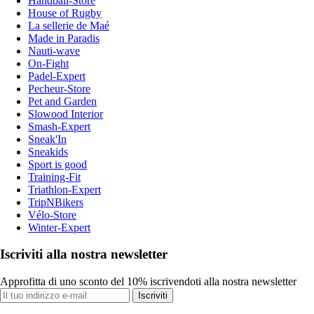
Handball-Store
House of Rugby
La sellerie de Maé
Made in Paradis
Nauti-wave
On-Fight
Padel-Expert
Pecheur-Store
Pet and Garden
Slowood Interior
Smash-Expert
Sneak'In
Sneakids
Sport is good
Training-Fit
Triathlon-Expert
TripNBikers
Vélo-Store
Winter-Expert
Iscriviti alla nostra newsletter
Approfitta di uno sconto del 10% iscrivendoti alla nostra newsletter
Iscriviti