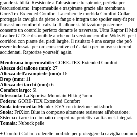
grande stabilità. Resistente all'abrasione e traspirante, perfetta per
l'escursionismo. Impermeabile e traspirante grazie alla membrana
Gore-Tex Extended Comfort. La collerette morbida Comfort Collar
protegge la caviglia da pietre o fango e integra uno spoiler easy-fit per
il massimo comfort di calzata. Il tallone stabilizzatore posteriore
consente un controllo perfetto durante le traversate. Ultra Raptor II Mid
Leather GTX è disponibile anche nella versione comfort Wide-Fit per i
corridori con piante dei piedi larghe. Il risultato è una scarpa che può
essere indossata per ore consecutive ed è adatta per un uso su terreni
accidentati. Raptorize yourself, again.
Membrana impermeabile:
GORE-TEX Extended Comfort
Altezza del tallone (mm):
27
Altezza dell'avampiede (mm):
16
Drop (mm):
11
Altezza dei tacchi (mm):
6
Comfort largo:
Sì
Intersuola:
La Sportiva Mountain Hiking 5mm
Fodera:
GORE-TEX Extended Comfort
Suola intermedia:
Memlex EVA con iniezione anti-shock
Suola:
FriXion Blue in composto altamente resistente all'abrasione;
Sistema di arresto d'impatto e copertura protettiva anti-shock integrata
Tomaia:
Nubuck pelle
+ Comfort Collar: collerette morbide per proteggere la caviglia con uno