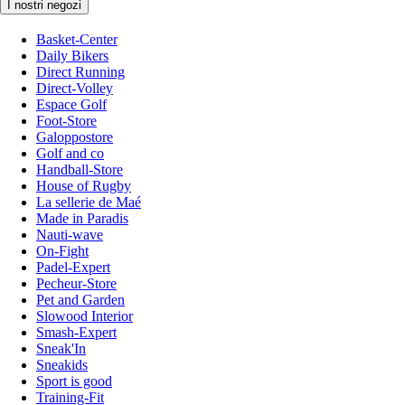
I nostri negozi
Basket-Center
Daily Bikers
Direct Running
Direct-Volley
Espace Golf
Foot-Store
Galoppostore
Golf and co
Handball-Store
House of Rugby
La sellerie de Maé
Made in Paradis
Nauti-wave
On-Fight
Padel-Expert
Pecheur-Store
Pet and Garden
Slowood Interior
Smash-Expert
Sneak'In
Sneakids
Sport is good
Training-Fit