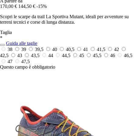
A partire da
170,00 €
144,50 €
-15%
Scopri le scarpe da trail La Sportiva Mutant, ideali per avventure su
terreni tecnici e corse di lunga distanza.
Taglia
*
Guida alle taglie
38
39
39,5
40
40,5
41
41,5
42
42,5
43
43,5
44
44,5
45
45,5
46
46,5
47
47,5
Questo campo è obbligatorio