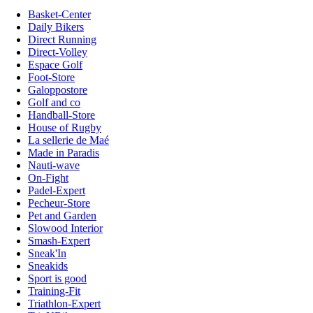
Basket-Center
Daily Bikers
Direct Running
Direct-Volley
Espace Golf
Foot-Store
Galoppostore
Golf and co
Handball-Store
House of Rugby
La sellerie de Maé
Made in Paradis
Nauti-wave
On-Fight
Padel-Expert
Pecheur-Store
Pet and Garden
Slowood Interior
Smash-Expert
Sneak'In
Sneakids
Sport is good
Training-Fit
Triathlon-Expert