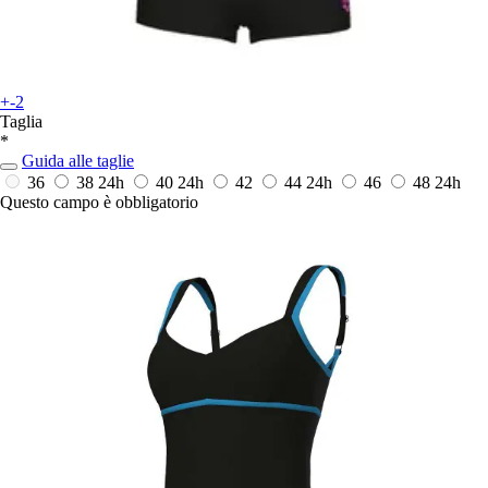
+-2
Taglia
*
Guida alle taglie
36
38
24h
40
24h
42
44
24h
46
48
24h
Questo campo è obbligatorio