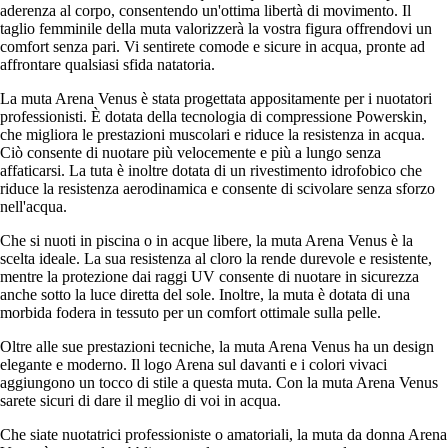
aderenza al corpo, consentendo un'ottima libertà di movimento. Il
taglio femminile della muta valorizzerà la vostra figura offrendovi un
comfort senza pari. Vi sentirete comode e sicure in acqua, pronte ad
affrontare qualsiasi sfida natatoria.
La muta Arena Venus è stata progettata appositamente per i nuotatori
professionisti. È dotata della tecnologia di compressione Powerskin,
che migliora le prestazioni muscolari e riduce la resistenza in acqua.
Ciò consente di nuotare più velocemente e più a lungo senza
affaticarsi. La tuta è inoltre dotata di un rivestimento idrofobico che
riduce la resistenza aerodinamica e consente di scivolare senza sforzo
nell'acqua.
Che si nuoti in piscina o in acque libere, la muta Arena Venus è la
scelta ideale. La sua resistenza al cloro la rende durevole e resistente,
mentre la protezione dai raggi UV consente di nuotare in sicurezza
anche sotto la luce diretta del sole. Inoltre, la muta è dotata di una
morbida fodera in tessuto per un comfort ottimale sulla pelle.
Oltre alle sue prestazioni tecniche, la muta Arena Venus ha un design
elegante e moderno. Il logo Arena sul davanti e i colori vivaci
aggiungono un tocco di stile a questa muta. Con la muta Arena Venus
sarete sicuri di dare il meglio di voi in acqua.
Che siate nuotatrici professioniste o amatoriali, la muta da donna Arena