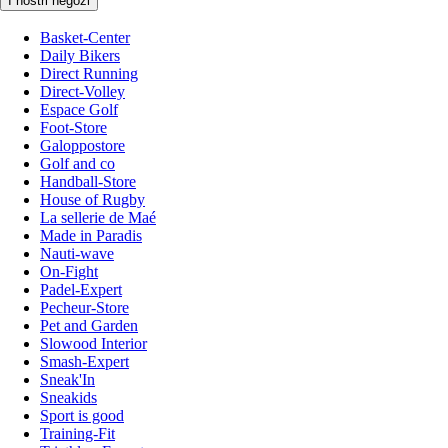
I nostri negozi
Basket-Center
Daily Bikers
Direct Running
Direct-Volley
Espace Golf
Foot-Store
Galoppostore
Golf and co
Handball-Store
House of Rugby
La sellerie de Maé
Made in Paradis
Nauti-wave
On-Fight
Padel-Expert
Pecheur-Store
Pet and Garden
Slowood Interior
Smash-Expert
Sneak'In
Sneakids
Sport is good
Training-Fit