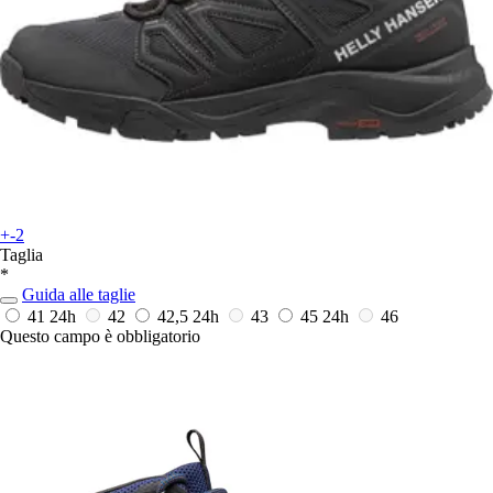
+-2
Taglia
*
Guida alle taglie
41
24h
42
42,5
24h
43
45
24h
46
Questo campo è obbligatorio