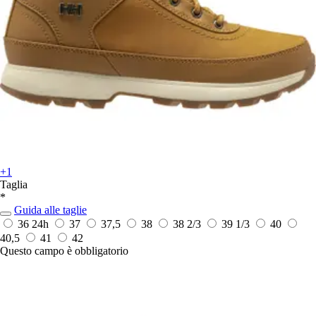
+1
Taglia
*
Guida alle taglie
36
24h
37
37,5
38
38 2/3
39 1/3
40
40,5
41
42
Questo campo è obbligatorio