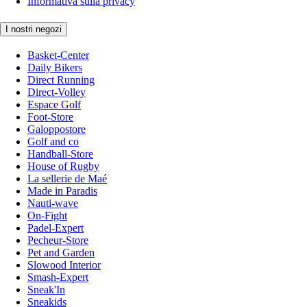
Informativa sulla privacy
I nostri negozi
Basket-Center
Daily Bikers
Direct Running
Direct-Volley
Espace Golf
Foot-Store
Galoppostore
Golf and co
Handball-Store
House of Rugby
La sellerie de Maé
Made in Paradis
Nauti-wave
On-Fight
Padel-Expert
Pecheur-Store
Pet and Garden
Slowood Interior
Smash-Expert
Sneak'In
Sneakids