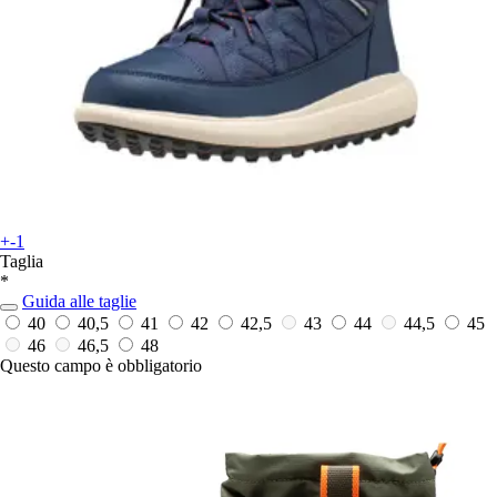
+-1
Taglia
*
Guida alle taglie
40
40,5
41
42
42,5
43
44
44,5
45
46
46,5
48
Questo campo è obbligatorio