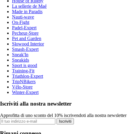
House of Rugby
La sellerie de Maé
Made in Paradis
Nauti-wave
On-Fight
Padel-Expert
Pecheur-Store
Pet and Garden
Slowood Interior
Smash-Expert
Sneak'In
Sneakids
Sport is good
Training-Fit
Triathlon-Expert
TripNBikers
Vélo-Store
Winter-Expert
Iscriviti alla nostra newsletter
Approfitta di uno sconto del 10% iscrivendoti alla nostra newsletter
Iscriviti
Rimani connesso