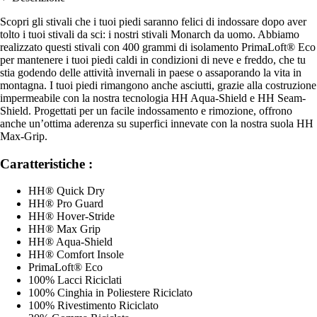
Scopri gli stivali che i tuoi piedi saranno felici di indossare dopo aver
tolto i tuoi stivali da sci: i nostri stivali Monarch da uomo. Abbiamo
realizzato questi stivali con 400 grammi di isolamento PrimaLoft® Eco
per mantenere i tuoi piedi caldi in condizioni di neve e freddo, che tu
stia godendo delle attività invernali in paese o assaporando la vita in
montagna. I tuoi piedi rimangono anche asciutti, grazie alla costruzione
impermeabile con la nostra tecnologia HH Aqua-Shield e HH Seam-
Shield. Progettati per un facile indossamento e rimozione, offrono
anche un’ottima aderenza su superfici innevate con la nostra suola HH
Max-Grip.
Caratteristiche :
HH® Quick Dry
HH® Pro Guard
HH® Hover-Stride
HH® Max Grip
HH® Aqua-Shield
HH® Comfort Insole
PrimaLoft® Eco
100% Lacci Riciclati
100% Cinghia in Poliestere Riciclato
100% Rivestimento Riciclato