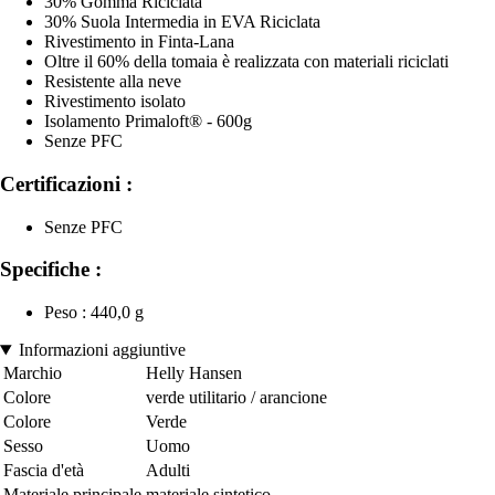
30% Gomma Riciclata
30% Suola Intermedia in EVA Riciclata
Rivestimento in Finta-Lana
Oltre il 60% della tomaia è realizzata con materiali riciclati
Resistente alla neve
Rivestimento isolato
Isolamento Primaloft® - 600g
Senze PFC
Certificazioni :
Senze PFC
Specifiche :
Peso : 440,0 g
Informazioni aggiuntive
Marchio
Helly Hansen
Colore
verde utilitario / arancione
Colore
Verde
Sesso
Uomo
Fascia d'età
Adulti
Materiale principale
materiale sintetico