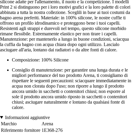
silicone adatte per l'allenamento, il nuoto e la competizione. I modelli
Print 2 si distinguono per i loro motivi grafici e la loro palette di colori
abbinata a tutta la nostra collezione. Sceglili in base ai tuoi costumi da
bagno arena preferiti. Materiale: in 100% silicone, le nostre cuffie ti
offrono un profilo idrodinamico e proteggono bene i tuoi capelli.
Resistenti agli strappi e durevoli nel tempo, questo silicone morbido
rimane flessibile. Estremamente elastico per non tirare i capelli.
Manutenzione: per mantenerlo a lungo in buone condizioni, sciacqua
la cuffia da bagno con acqua chiara dopo ogni utilizzo. Lascialo
asciugare all'aria, lontano dai radiatori o da altre fonti di calore.
Composizione: 100% Silicone
Consiglio di manutenzione: per garantire una lunga durata e le
migliori performance del tuo prodotto Arena, ti consigliamo di
rispettare le seguenti precauzioni: sciacquare immediatamente in
acqua non clorata dopo l'uso; non riporre a lungo il prodotto
ancora umido in sacchetti o contenitori chiusi; non esporre al
sole il prodotto ancora umido riposto in sacchetti o contenitori
chiusi; asciugare naturalmente e lontano da qualsiasi fonte di
calore.
Informazioni aggiuntive
Marchio
Arena
Riferimento fornitore
1E368-276