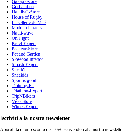
Galoppostore
Golf and co
Handball-Store
House of Rugby
La sellerie de Maé
Made in Paradis
Nauti-wave
On-Fight
Padel-Expert
Pecheur-Store
Pet and Garden
Slowood Interior
Smash-Expert
Sneak'In
Sneakids
Sport is good
Training-Fit
Triathlon-Expert
TripNBikers
Vélo-Store
Winter-Expert
Iscriviti alla nostra newsletter
Approfitta di uno sconto del 10% iscrivendoti alla nostra newsletter