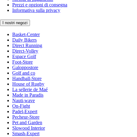
Prezzi e opzioni di consegna
Informativa sulla privacy
I nostri negozi
Basket-Center
Daily Bikers
Direct Running
Direct-Volley
Espace Golf
Foot-Store
Galoppostore
Golf and co
Handball-Store
House of Rugby
La sellerie de Maé
Made in Paradis
Nauti-wave
On-Fight
Padel-Expert
Pecheur-Store
Pet and Garden
Slowood Interior
Smash-Expert