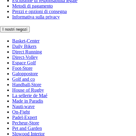
Esclusione di responsabilità legale
Metodi di pagamento
Prezzi e opzioni di consegna
Informativa sulla privacy
I nostri negozi
Basket-Center
Daily Bikers
Direct Running
Direct-Volley
Espace Golf
Foot-Store
Galoppostore
Golf and co
Handball-Store
House of Rugby
La sellerie de Maé
Made in Paradis
Nauti-wave
On-Fight
Padel-Expert
Pecheur-Store
Pet and Garden
Slowood Interior