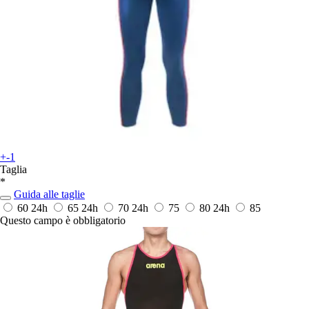
+-1
Taglia
*
Guida alle taglie
60
24h
65
24h
70
24h
75
80
24h
85
Questo campo è obbligatorio