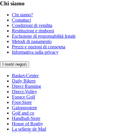
Chi siamo
Chi siamo?
Contattaci
Condizioni di vendita
Restituzioni e rimborsi
Esclusione di responsabilità legale
Metodi di pagamento
Prezzi e opzioni di consegna
Informativa sulla privacy
I nostri negozi
Basket-Center
Daily Bikers
Direct Running
Direct-Volley
Espace Golf
Foot-Store
Galoppostore
Golf and co
Handball-Store
House of Rugby
La sellerie de Maé