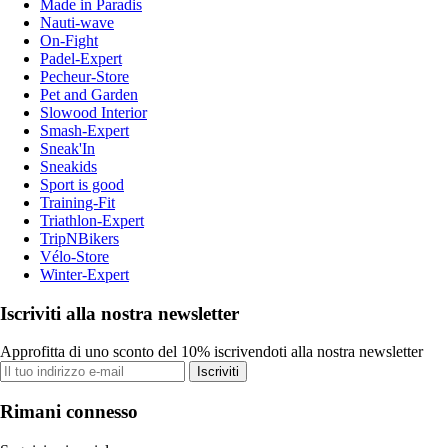
Made in Paradis
Nauti-wave
On-Fight
Padel-Expert
Pecheur-Store
Pet and Garden
Slowood Interior
Smash-Expert
Sneak'In
Sneakids
Sport is good
Training-Fit
Triathlon-Expert
TripNBikers
Vélo-Store
Winter-Expert
Iscriviti alla nostra newsletter
Approfitta di uno sconto del 10% iscrivendoti alla nostra newsletter
Iscriviti
Rimani connesso