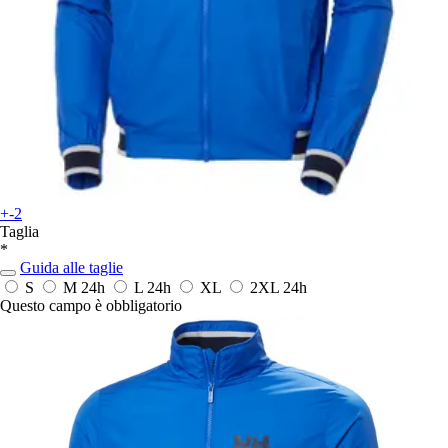
+-2
Taglia
*
Guida alle taglie
S
M
24h
L
24h
XL
2XL
24h
Questo campo è obbligatorio