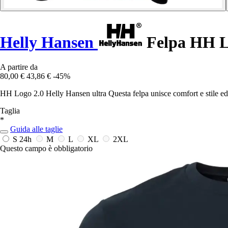
Helly Hansen
Felpa HH L
A partire da
80,00 €
43,86 €
-45%
HH Logo 2.0 Helly Hansen ultra Questa felpa unisce comfort e stile ed
Taglia
*
Guida alle taglie
S
24h
M
L
XL
2XL
Questo campo è obbligatorio