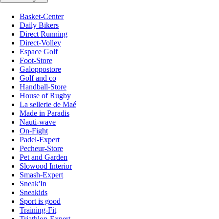
Basket-Center
Daily Bikers
Direct Running
Direct-Volley
Espace Golf
Foot-Store
Galoppostore
Golf and co
Handball-Store
House of Rugby
La sellerie de Maé
Made in Paradis
Nauti-wave
On-Fight
Padel-Expert
Pecheur-Store
Pet and Garden
Slowood Interior
Smash-Expert
Sneak'In
Sneakids
Sport is good
Training-Fit
Triathlon-Expert