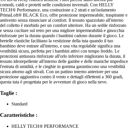
comodi, caldi e protetti nelle condizioni invernali. Con HELLY
TECH® Performance, una costruzione a 2 strati e un'isolamento
PrimaLoft® BLACK Eco, offre protezione impermeabile, traspirante e
antivento senza rinunciare al comfort. Il tessuto spazzolato all'interno
del colletto è morbido per un comfort ulteriore. Ha un sedile rinforzato
e senza cuciture sul retro per una migliore impermeabilità e ginocchia
rinforzate per la durata quando i bambini cadono durante il gioco. Le
bretelle elastiche facilitano la vestizione della tuta quando il tuo
bambino deve entrare all'interno, e una vita regolabile significa una
vestibilità sicura, perfetta per i bambini attivi con tempo freddo. Le
protezioni antiusura rinforzate all'orlo inferiore migliorano la durata, il
tessuto idrorepellente all'interno delle gambe e delle maniche impedisce
l'entrata di umidità, e le cinghie in gomma garantiscono una vestibilità
sicura attorno agli stivali. Con un pattino interno anteriore per una
protezione aggiuntiva contro il vento e dettagli riflettenti a 360 gradi,
questa tuta è progettata per le avventure di gioco nella neve.
Taglie :
Standard
Caratteristiche :
HELLY TECH® PERFORMANCE