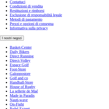
Contattaci
Condizioni di vendita
Restituzioni e rimborsi
Esclusione di responsabilità legale
Metodi di pagamento
Prezzi e opzioni di consegna
Informativa sulla privacy
I nostri negozi
Basket-Center
Daily Bikers
Direct Running
Direct-Volley
Espace Golf
Foot-Store
Galoppostore
Golf and co
Handball-Store
House of Rugby
La sellerie de Maé
Made in Paradis
Nauti-wave
On-Fight
Padel-Expert