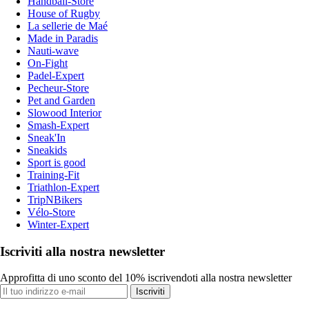
Handball-Store
House of Rugby
La sellerie de Maé
Made in Paradis
Nauti-wave
On-Fight
Padel-Expert
Pecheur-Store
Pet and Garden
Slowood Interior
Smash-Expert
Sneak'In
Sneakids
Sport is good
Training-Fit
Triathlon-Expert
TripNBikers
Vélo-Store
Winter-Expert
Iscriviti alla nostra newsletter
Approfitta di uno sconto del 10% iscrivendoti alla nostra newsletter
Iscriviti