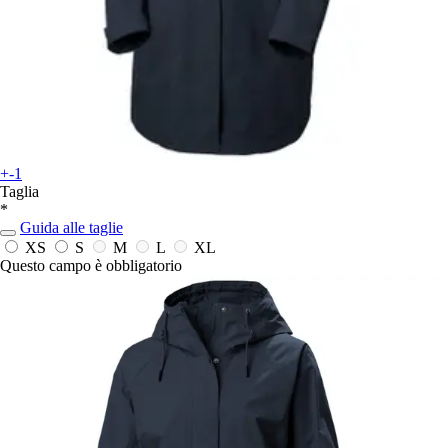
+-1
Taglia
*
Guida alle taglie
XS
S
M
L
XL
Questo campo è obbligatorio