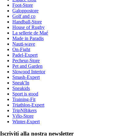
Foot-Store
Galoppostore
Golf and co
Handball-Store
House of Rugby
La sellerie de Maé
Made in Paradis
Nauti-wave
On-Fight
Padel-Expert
Pecheur-Store
Pet and Garden
Slowood Interior
Smash-Expert
Sneak'In
Sneakids
Sport is good
Training-Fit
Triathlon-Expert
TripNBikers
Vélo-Store
Winter-Expert
Iscriviti alla nostra newsletter