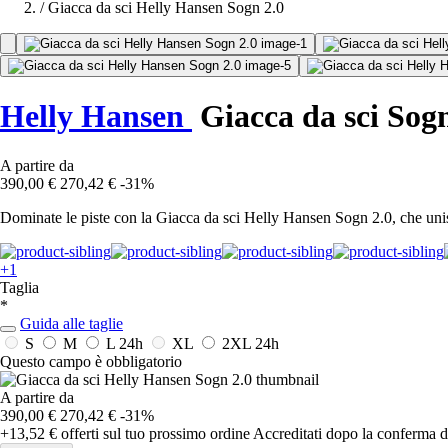
/
Giacca da sci Helly Hansen Sogn 2.0
Helly Hansen
Giacca da sci Sogn
A partire da
390,00 €
270,42 €
-31%
Dominate le piste con la Giacca da sci Helly Hansen Sogn 2.0, che unis
+1
Taglia
*
Guida alle taglie
S
M
L
24h
XL
2XL
24h
Questo campo è obbligatorio
A partire da
390,00 €
270,42 €
-31%
+13,52 €
offerti sul tuo prossimo ordine
Accreditati dopo la conferma d