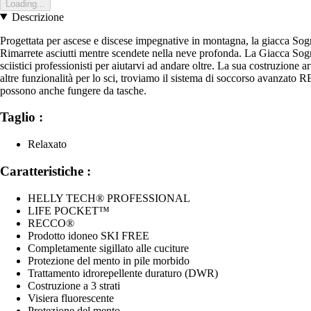
Loading...
Descrizione
Progettata per ascese e discese impegnative in montagna, la giacca Sog
Rimarrete asciutti mentre scendete nella neve profonda. La Giacca Sogn
sciistici professionisti per aiutarvi ad andare oltre. La sua costruzione 
altre funzionalità per lo sci, troviamo il sistema di soccorso avanzato 
possono anche fungere da tasche.
Taglio :
Relaxato
Caratteristiche :
HELLY TECH® PROFESSIONAL
LIFE POCKET™
RECCO®
Prodotto idoneo SKI FREE
Completamente sigillato alle cuciture
Protezione del mento in pile morbido
Trattamento idrorepellente duraturo (DWR)
Costruzione a 3 strati
Visiera fluorescente
Protezione del mento