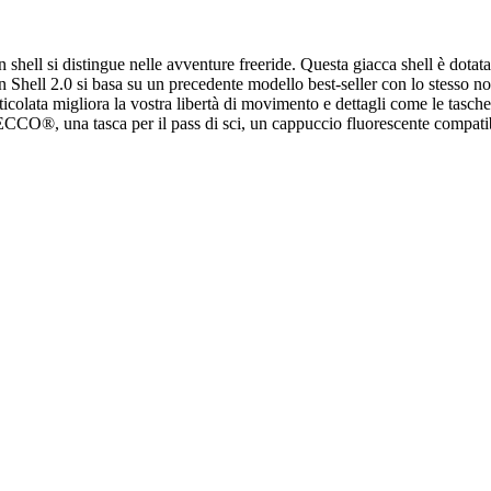
n shell si distingue nelle avventure freeride. Questa giacca shell è do
 Shell 2.0 si basa su un precedente modello best-seller con lo stesso n
articolata migliora la vostra libertà di movimento e dettagli come le tasch
RECCO®, una tasca per il pass di sci, un cappuccio fluorescente compatib