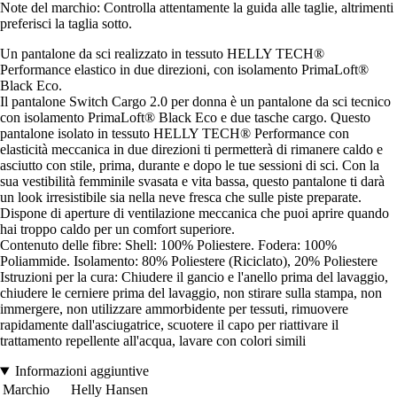
Note del marchio: Controlla attentamente la guida alle taglie, altrimenti
preferisci la taglia sotto.
Un pantalone da sci realizzato in tessuto HELLY TECH®
Performance elastico in due direzioni, con isolamento PrimaLoft®
Black Eco.
Il pantalone Switch Cargo 2.0 per donna è un pantalone da sci tecnico
con isolamento PrimaLoft® Black Eco e due tasche cargo. Questo
pantalone isolato in tessuto HELLY TECH® Performance con
elasticità meccanica in due direzioni ti permetterà di rimanere caldo e
asciutto con stile, prima, durante e dopo le tue sessioni di sci. Con la
sua vestibilità femminile svasata e vita bassa, questo pantalone ti darà
un look irresistibile sia nella neve fresca che sulle piste preparate.
Dispone di aperture di ventilazione meccanica che puoi aprire quando
hai troppo caldo per un comfort superiore.
Contenuto delle fibre: Shell: 100% Poliestere. Fodera: 100%
Poliammide. Isolamento: 80% Poliestere (Riciclato), 20% Poliestere
Istruzioni per la cura: Chiudere il gancio e l'anello prima del lavaggio,
chiudere le cerniere prima del lavaggio, non stirare sulla stampa, non
immergere, non utilizzare ammorbidente per tessuti, rimuovere
rapidamente dall'asciugatrice, scuotere il capo per riattivare il
trattamento repellente all'acqua, lavare con colori simili
Informazioni aggiuntive
Marchio
Helly Hansen