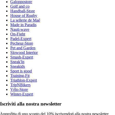
Galoppostore
Golf and co
Handball-Store
House of Rugby
La sellerie de Maé
Made in Paradis
Nauti-wave
On-Fight
Padel-Expert
Pecheur-Store
Pet and Garden
Slowood Interior
Smash-Expert
Sneak'In
Sneakids
Sport is good
Training-Fit
Triathlon-Expert
TripNBikers
Vélo-Store
Winter-Expert
Iscriviti alla nostra newsletter
Approfitta di uno sconto del 10% iscrivendoti alla nostra newsletter