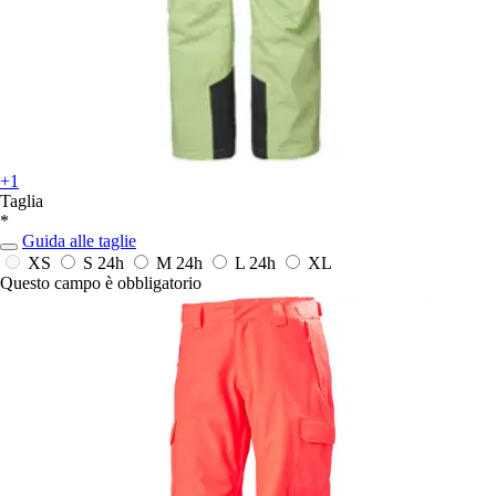
+1
Taglia
*
Guida alle taglie
XS
S
24h
M
24h
L
24h
XL
Questo campo è obbligatorio