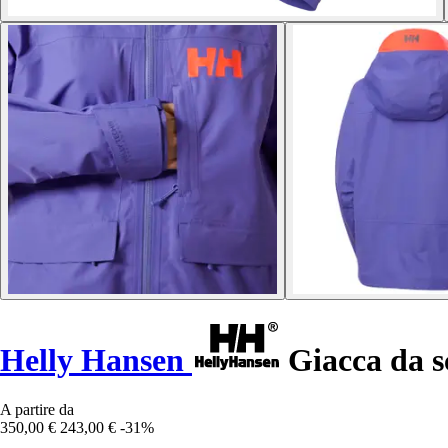
Helly Hansen
Giacca da s
A partire da
350,00 €
243,00 €
-31%