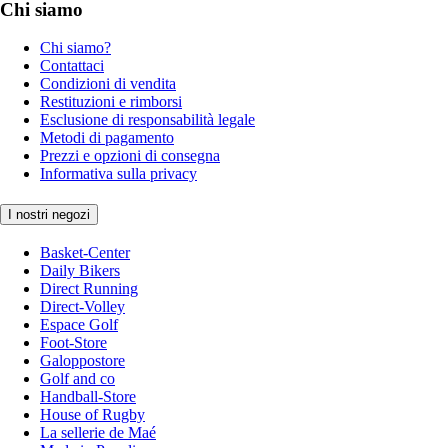
Chi siamo
Chi siamo?
Contattaci
Condizioni di vendita
Restituzioni e rimborsi
Esclusione di responsabilità legale
Metodi di pagamento
Prezzi e opzioni di consegna
Informativa sulla privacy
I nostri negozi
Basket-Center
Daily Bikers
Direct Running
Direct-Volley
Espace Golf
Foot-Store
Galoppostore
Golf and co
Handball-Store
House of Rugby
La sellerie de Maé