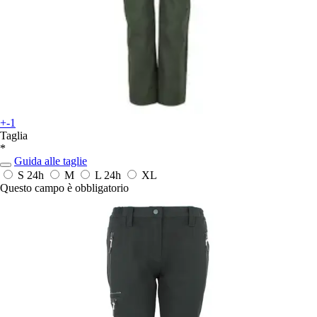
+-1
Taglia
*
Guida alle taglie
S
24h
M
L
24h
XL
Questo campo è obbligatorio