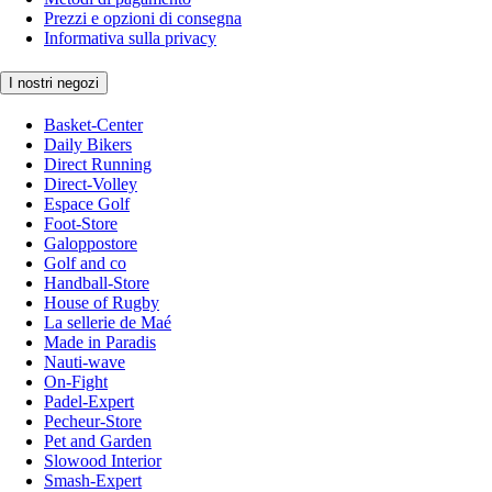
Prezzi e opzioni di consegna
Informativa sulla privacy
I nostri negozi
Basket-Center
Daily Bikers
Direct Running
Direct-Volley
Espace Golf
Foot-Store
Galoppostore
Golf and co
Handball-Store
House of Rugby
La sellerie de Maé
Made in Paradis
Nauti-wave
On-Fight
Padel-Expert
Pecheur-Store
Pet and Garden
Slowood Interior
Smash-Expert