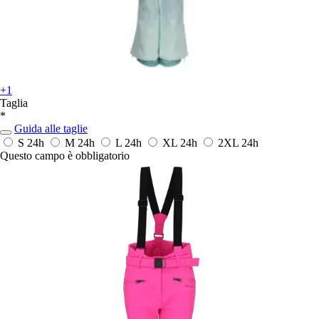
+1
Taglia
*
Guida alle taglie
S
24h
M
24h
L
24h
XL
24h
2XL
24h
Questo campo è obbligatorio