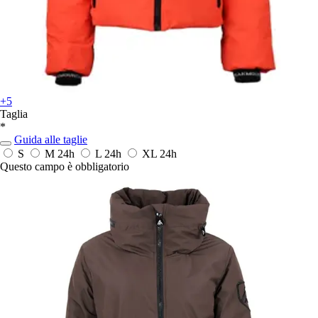
+5
Taglia
*
Guida alle taglie
S
M
24h
L
24h
XL
24h
Questo campo è obbligatorio