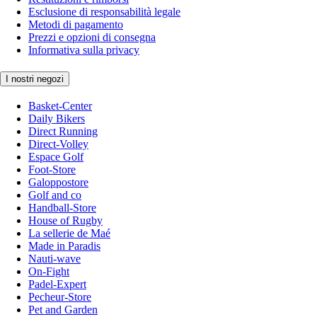
Esclusione di responsabilità legale
Metodi di pagamento
Prezzi e opzioni di consegna
Informativa sulla privacy
I nostri negozi
Basket-Center
Daily Bikers
Direct Running
Direct-Volley
Espace Golf
Foot-Store
Galoppostore
Golf and co
Handball-Store
House of Rugby
La sellerie de Maé
Made in Paradis
Nauti-wave
On-Fight
Padel-Expert
Pecheur-Store
Pet and Garden