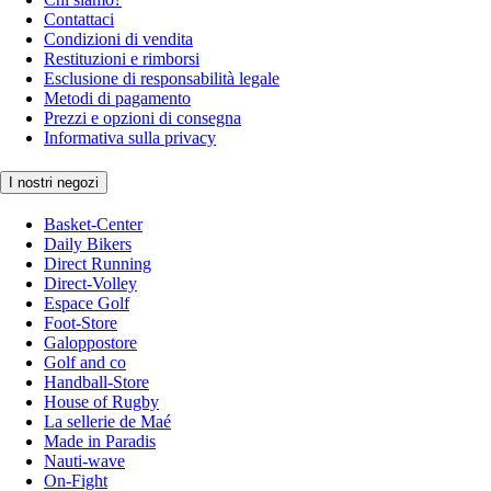
Contattaci
Condizioni di vendita
Restituzioni e rimborsi
Esclusione di responsabilità legale
Metodi di pagamento
Prezzi e opzioni di consegna
Informativa sulla privacy
I nostri negozi
Basket-Center
Daily Bikers
Direct Running
Direct-Volley
Espace Golf
Foot-Store
Galoppostore
Golf and co
Handball-Store
House of Rugby
La sellerie de Maé
Made in Paradis
Nauti-wave
On-Fight