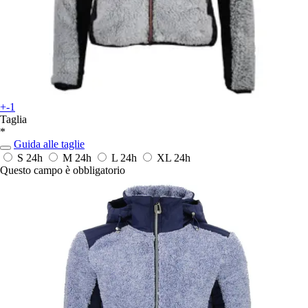
+-1
Taglia
*
Guida alle taglie
S
24h
M
24h
L
24h
XL
24h
Questo campo è obbligatorio