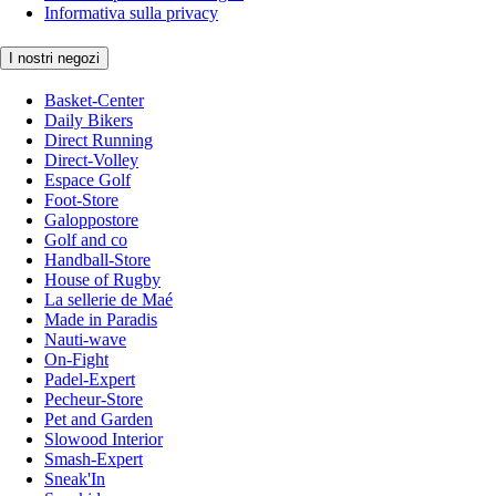
Informativa sulla privacy
I nostri negozi
Basket-Center
Daily Bikers
Direct Running
Direct-Volley
Espace Golf
Foot-Store
Galoppostore
Golf and co
Handball-Store
House of Rugby
La sellerie de Maé
Made in Paradis
Nauti-wave
On-Fight
Padel-Expert
Pecheur-Store
Pet and Garden
Slowood Interior
Smash-Expert
Sneak'In