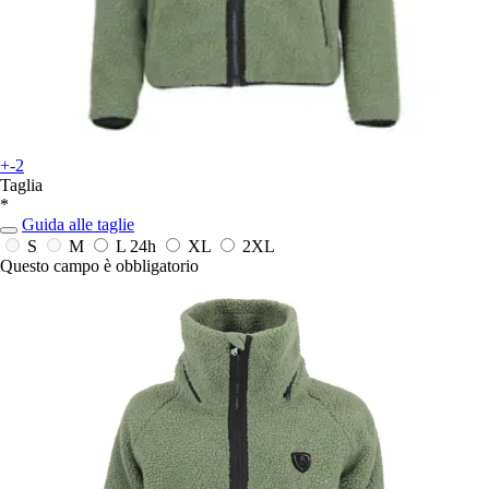
+-2
Taglia
*
Guida alle taglie
S
M
L
24h
XL
2XL
Questo campo è obbligatorio