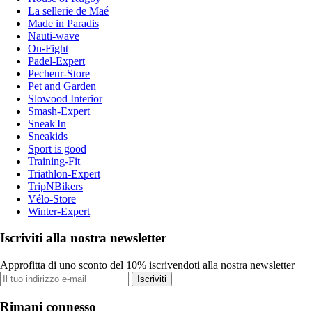
La sellerie de Maé
Made in Paradis
Nauti-wave
On-Fight
Padel-Expert
Pecheur-Store
Pet and Garden
Slowood Interior
Smash-Expert
Sneak'In
Sneakids
Sport is good
Training-Fit
Triathlon-Expert
TripNBikers
Vélo-Store
Winter-Expert
Iscriviti alla nostra newsletter
Approfitta di uno sconto del 10% iscrivendoti alla nostra newsletter
Iscriviti
Rimani connesso