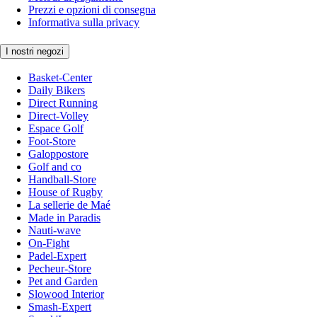
Prezzi e opzioni di consegna
Informativa sulla privacy
I nostri negozi
Basket-Center
Daily Bikers
Direct Running
Direct-Volley
Espace Golf
Foot-Store
Galoppostore
Golf and co
Handball-Store
House of Rugby
La sellerie de Maé
Made in Paradis
Nauti-wave
On-Fight
Padel-Expert
Pecheur-Store
Pet and Garden
Slowood Interior
Smash-Expert