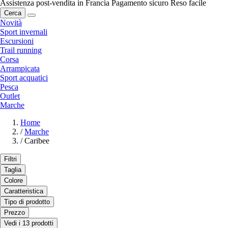
Assistenza post-vendita in Francia
Pagamento sicuro
Reso facile
Cerca
Novità
Sport invernali
Escursioni
Trail running
Corsa
Arrampicata
Sport acquatici
Pesca
Outlet
Marche
Home
/
Marche
/
Caribee
Filtri
Taglia
Colore
Caratteristica
Tipo di prodotto
Prezzo
Vedi i 13 prodotti