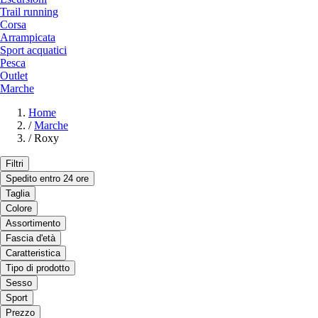
Trail running
Corsa
Arrampicata
Sport acquatici
Pesca
Outlet
Marche
Home
/
Marche
/
Roxy
Filtri
Spedito entro 24 ore
Taglia
Colore
Assortimento
Fascia d'età
Caratteristica
Tipo di prodotto
Sesso
Sport
Prezzo