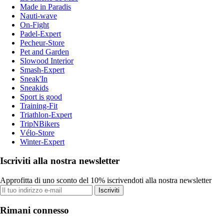
Made in Paradis
Nauti-wave
On-Fight
Padel-Expert
Pecheur-Store
Pet and Garden
Slowood Interior
Smash-Expert
Sneak'In
Sneakids
Sport is good
Training-Fit
Triathlon-Expert
TripNBikers
Vélo-Store
Winter-Expert
Iscriviti alla nostra newsletter
Approfitta di uno sconto del 10% iscrivendoti alla nostra newsletter
Iscriviti
Rimani connesso