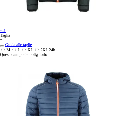
+-1
Taglia
*
Guida alle taglie
M
L
XL
2XL
24h
Questo campo è obbligatorio