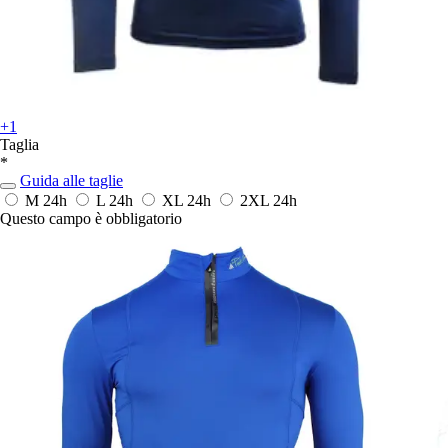
+1
Taglia
*
Guida alle taglie
M
24h
L
24h
XL
24h
2XL
24h
Questo campo è obbligatorio