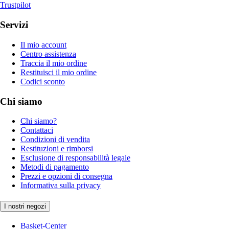
Trustpilot
Servizi
Il mio account
Centro assistenza
Traccia il mio ordine
Restituisci il mio ordine
Codici sconto
Chi siamo
Chi siamo?
Contattaci
Condizioni di vendita
Restituzioni e rimborsi
Esclusione di responsabilità legale
Metodi di pagamento
Prezzi e opzioni di consegna
Informativa sulla privacy
I nostri negozi
Basket-Center