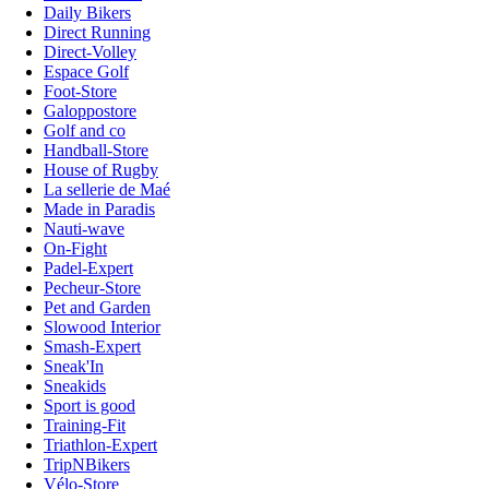
Daily Bikers
Direct Running
Direct-Volley
Espace Golf
Foot-Store
Galoppostore
Golf and co
Handball-Store
House of Rugby
La sellerie de Maé
Made in Paradis
Nauti-wave
On-Fight
Padel-Expert
Pecheur-Store
Pet and Garden
Slowood Interior
Smash-Expert
Sneak'In
Sneakids
Sport is good
Training-Fit
Triathlon-Expert
TripNBikers
Vélo-Store