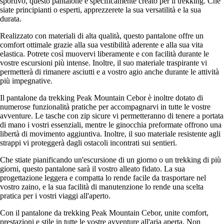
sportivo, questo pantalone è specificamente creato per il trekking. Che
siate principianti o esperti, apprezzerete la sua versatilità e la sua
durata.
Realizzato con materiali di alta qualità, questo pantalone offre un
comfort ottimale grazie alla sua vestibilità aderente e alla sua vita
elastica. Potrete così muovervi liberamente e con facilità durante le
vostre escursioni più intense. Inoltre, il suo materiale traspirante vi
permetterà di rimanere asciutti e a vostro agio anche durante le attività
più impegnative.
Il pantalone da trekking Peak Mountain Cebor è inoltre dotato di
numerose funzionalità pratiche per accompagnarvi in tutte le vostre
avventure. Le tasche con zip sicure vi permetteranno di tenere a portata
di mano i vostri essenziali, mentre le ginocchia preformate offrono una
libertà di movimento aggiuntiva. Inoltre, il suo materiale resistente agli
strappi vi proteggerà dagli ostacoli incontrati sui sentieri.
Che stiate pianificando un'escursione di un giorno o un trekking di più
giorni, questo pantalone sarà il vostro alleato fidato. La sua
progettazione leggera e compatta lo rende facile da trasportare nel
vostro zaino, e la sua facilità di manutenzione lo rende una scelta
pratica per i vostri viaggi all'aperto.
Con il pantalone da trekking Peak Mountain Cebor, unite comfort,
prestazioni e stile in tutte le vostre avventure all'aria aperta. Non