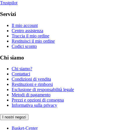
Trustpilot
Servizi
Il mio account
Centro assistenza
Traccia il mio ordine
Restituisci il mio ordine
Codici sconto
Chi siamo
Chi siamo?
Contattaci
Condizioni di vendita
Restituzioni e rimborsi
Esclusione di responsabilità legale
Metodi di pagamento
Prezzi e opzioni di consegna
Informativa sulla privacy
I nostri negozi
Basket-Center