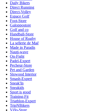
Daily Bikers
Direct Running
Direct-Volley
Espace Golf
Foot-Store
Galoppostore
Golf and co
Handball-Store
House of Rugby
La sellerie de Maé
Made in Paradis
Nauti-wave
On-Fight
Padel-Expert
Pecheur-Store
Pet and Garden
Slowood Interior
Smash-Expert
Sneak'In
Sneakids
Sport is good
Training-Fit
Triathlon-Expert
TripNBikers
Vélo-Store