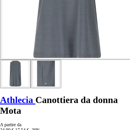
Athlecia
Canottiera da donna
Mota
A partire da
24,90 €
17,54 €
-30%