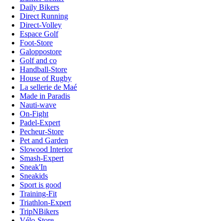
Daily Bikers
Direct Running
Direct-Volley
Espace Golf
Foot-Store
Galoppostore
Golf and co
Handball-Store
House of Rugby
La sellerie de Maé
Made in Paradis
Nauti-wave
On-Fight
Padel-Expert
Pecheur-Store
Pet and Garden
Slowood Interior
Smash-Expert
Sneak'In
Sneakids
Sport is good
Training-Fit
Triathlon-Expert
TripNBikers
Vélo-Store