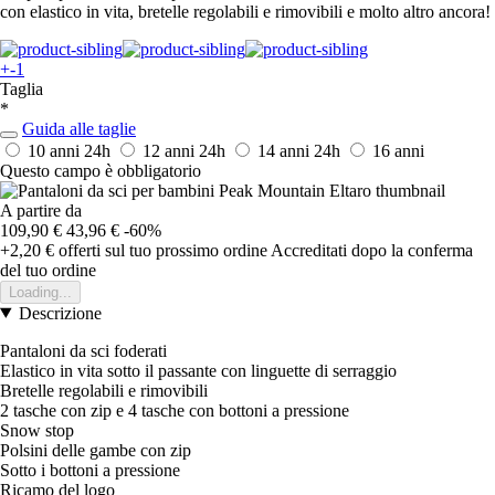
con elastico in vita, bretelle regolabili e rimovibili e molto altro ancora!
+-1
Taglia
*
Guida alle taglie
10 anni
24h
12 anni
24h
14 anni
24h
16 anni
Questo campo è obbligatorio
A partire da
109,90 €
43,96 €
-60%
+2,20 €
offerti sul tuo prossimo ordine
Accreditati dopo la conferma
del tuo ordine
Loading...
Descrizione
Pantaloni da sci foderati
Elastico in vita sotto il passante con linguette di serraggio
Bretelle regolabili e rimovibili
2 tasche con zip e 4 tasche con bottoni a pressione
Snow stop
Polsini delle gambe con zip
Sotto i bottoni a pressione
Ricamo del logo