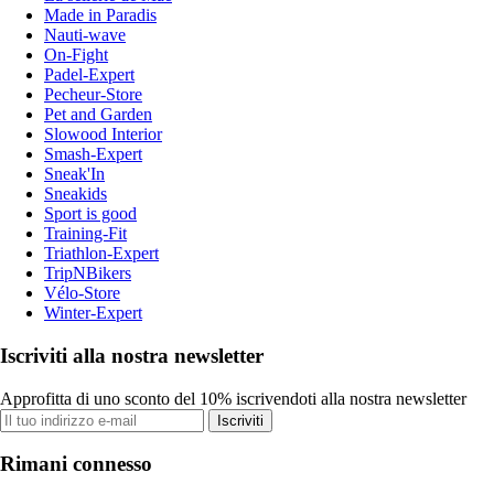
Made in Paradis
Nauti-wave
On-Fight
Padel-Expert
Pecheur-Store
Pet and Garden
Slowood Interior
Smash-Expert
Sneak'In
Sneakids
Sport is good
Training-Fit
Triathlon-Expert
TripNBikers
Vélo-Store
Winter-Expert
Iscriviti alla nostra newsletter
Approfitta di uno sconto del 10% iscrivendoti alla nostra newsletter
Iscriviti
Rimani connesso