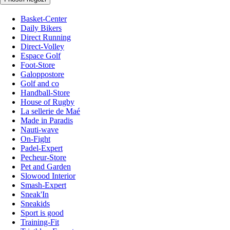
Basket-Center
Daily Bikers
Direct Running
Direct-Volley
Espace Golf
Foot-Store
Galoppostore
Golf and co
Handball-Store
House of Rugby
La sellerie de Maé
Made in Paradis
Nauti-wave
On-Fight
Padel-Expert
Pecheur-Store
Pet and Garden
Slowood Interior
Smash-Expert
Sneak'In
Sneakids
Sport is good
Training-Fit