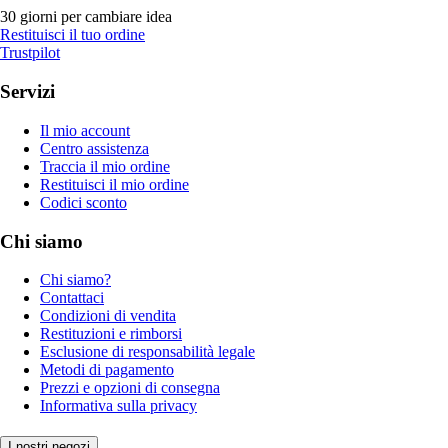
30 giorni per cambiare idea
Restituisci il tuo ordine
Trustpilot
Servizi
Il mio account
Centro assistenza
Traccia il mio ordine
Restituisci il mio ordine
Codici sconto
Chi siamo
Chi siamo?
Contattaci
Condizioni di vendita
Restituzioni e rimborsi
Esclusione di responsabilità legale
Metodi di pagamento
Prezzi e opzioni di consegna
Informativa sulla privacy
I nostri negozi